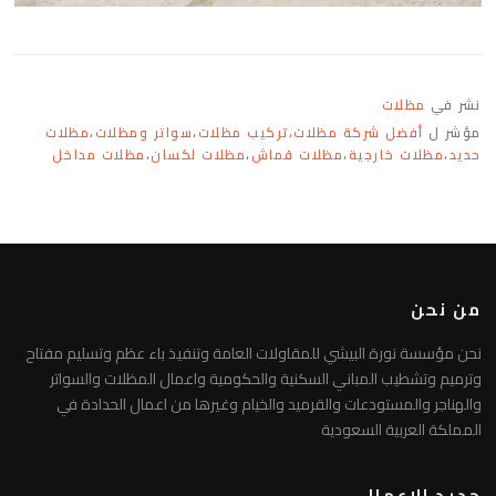
نشر في
مظلات
مؤشر ل
أفضل شركة مظلات
،
تركيب مظلات
،
سواتر ومظلات
،
مظلات
حديد
،
مظلات خارجية
،
مظلات قماش
،
مظلات لكسان
،
مظلات مداخل
من نحن
نحن مؤسسة نورة البيشي للمقاولات العامة وتنفيذ باء عظم وتسليم مفتاح
وترميم وتشطيب المباني السكنية والحكومية واعمال المظلات والسواتر
والهناجر والمستودعات والقرميد والخيام وغيرها من اعمال الحدادة في
المملكة العربية السعودية
جديد الاعمال