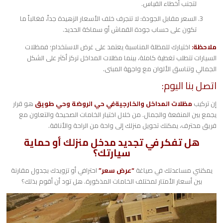
لتجنب أخطاء القياس.
​السعر مقابل الجودة: لا تنجرف خلف الأسعار الزهيدة جداً، فغالباً ما
تكون على حساب جودة القماش أو سماكة الحديد.
​ملاحظة:
اختيارك للمظلة المناسبة يعتمد على غرض الاستخدام؛ فمظلات
السيارات تتطلب تغطية كاملة، بينما مظلات المداخل تركز أكثر على الشكل
الجمالي وتناسق الألوان مع واجهة المبنى.
​اتصل بنا اليوم:
​إن تركيب
مظلات المداخل والخارجيةفي حي الروضة وحي طويق
هو قرار
يجمع بين المنفعة والجمال. من خلال اختيار الخامات الصحيحة والتعاون مع
فريق محترف، يمكنك تحويل منزلك إلى واحة من الراحة والأناقة.
​هل تفكر في تجديد مدخل منزلك أو حماية
سيارتك؟
يمكنني مساعدتك في صياغة
“عرض سعر”
احترافي أو تزويدك بجدول مقارنة
بين أسعار الأمتار لمختلف الخامات المذكورة. هل تود أن أقوم بذلك؟