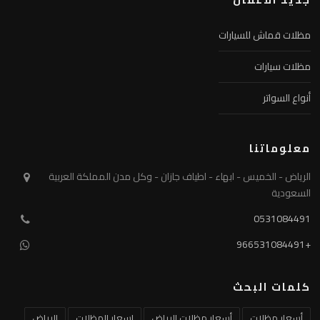
مظلات قماش للسيارات
مظلات سيارات
أنواع السواتر
معلوماتنا
الرياض - الخميس - ابهاء - اطياف جازان - وكل مدن المملكة العربية
السعودية
0531084491
+966531084491
كلمات البحث
أسعار مظلات
أسعار مظلات الرياض
اسعار المظلات
الرياض