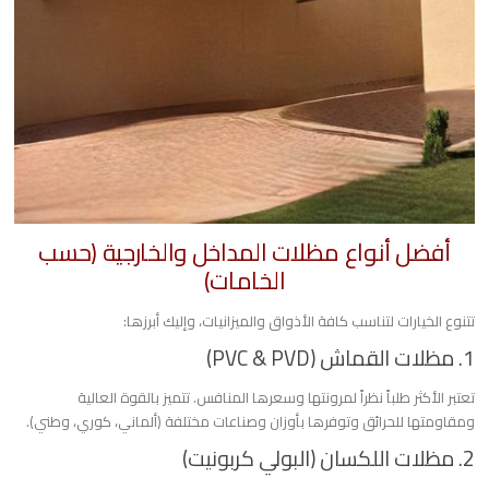
​أفضل أنواع مظلات المداخل والخارجية (حسب
الخامات)
​تتنوع الخيارات لتناسب كافة الأذواق والميزانيات، وإليك أبرزها:
​1. مظلات القماش (PVC & PVD)
​تعتبر الأكثر طلباً نظراً لمرونتها وسعرها المنافس. تتميز بالقوة العالية
ومقاومتها للحرائق وتوفرها بأوزان وصناعات مختلفة (ألماني، كوري، وطني).
​2. مظلات اللكسان (البولي كربونيت)