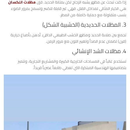
​إذا كنت تبحث عن مظهر يشبه الزجاج لكن بمتانة الحديد، فإن
مظلات اللكسان
هي الخيار المثالي لمداخل الفلل. فهي غير قابلة للكسر وتسمح بمرور الضوء
بنسب متفاوتة مع حماية كاملة من المطر.
​3. المظلات الحديدية (الخشبية الشكل)
​تجمع بين صلابة الحديد ومظهر الخشب الطبيعي الدافئ. تُدهن بأصباغ حرارية
(فرن) لضمان عدم الصدأ وتغيير اللون مع مرور الزمن.
​4. مظلات الشد الإنشائي
​تستخدم غالباً في المساحات الخارجية الكبيرة والمشاريع التجارية، وتتميز
بتصاميمها الهندسية المبتكرة التي تعطي طابعاً عصرياً فريداً.