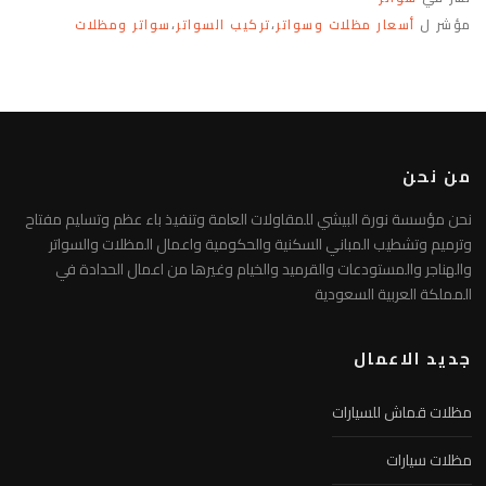
مؤشر ل
أسعار مظلات وسواتر
،
تركيب السواتر
،
سواتر ومظلات
من نحن
نحن مؤسسة نورة البيشي للمقاولات العامة وتنفيذ باء عظم وتسليم مفتاح
وترميم وتشطيب المباني السكنية والحكومية واعمال المظلات والسواتر
والهناجر والمستودعات والقرميد والخيام وغيرها من اعمال الحدادة في
المملكة العربية السعودية
جديد الاعمال
مظلات قماش للسيارات
مظلات سيارات