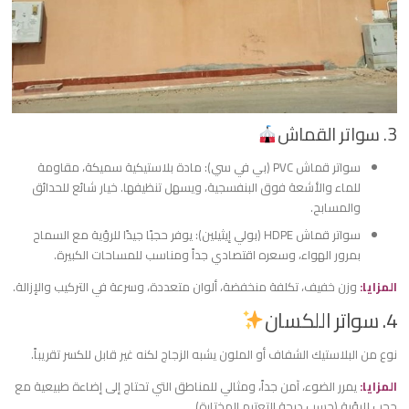
​3. سواتر القماش
​سواتر قماش PVC (بي في سي): مادة بلاستيكية سميكة، مقاومة
للماء والأشعة فوق البنفسجية، ويسهل تنظيفها. خيار شائع للحدائق
والمسابح.
​سواتر قماش HDPE (بولي إيثيلين): يوفر حجبًا جيدًا للرؤية مع السماح
بمرور الهواء، وسعره اقتصادي جداً ومناسب للمساحات الكبيرة.
​المزايا:
وزن خفيف، تكلفة منخفضة، ألوان متعددة، وسرعة في التركيب والإزالة.
​4. سواتر اللكسان
​نوع من البلاستيك الشفاف أو الملون يشبه الزجاج لكنه غير قابل للكسر تقريباً.
​المزايا:
يمرر الضوء، آمن جداً، ومثالي للمناطق التي تحتاج إلى إضاءة طبيعية مع
حجب للرؤية (حسب درجة التعتيم المختارة).