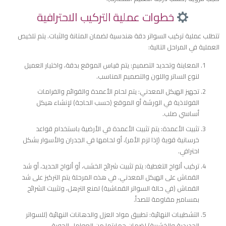
خطوات عملية التركيب الاحترافية
​تتطلب عملية تركيب السواتر دقة هندسية لضمان المتانة والثبات. يتم تلخيص
العملية في المراحل التالية:
​المعاينة وتحديد التصميم: يتم قياس الموقع بدقة، واختيار العميل
لنوع الساتر واللون والتصميم المناسب.
​تجهيز الهيكل المعدني: يتم لحام الأعمدة والقوائم والفرامات
الفولاذية في الورشة أو الموقع (حسب الحاجة) لإنشاء هيكل
أساسي صلب.
​تثبيت الأعمدة: يتم تثبيت الأعمدة في الأرضية باستخدام قواعد
خرسانية قوية (إذا لزم الأمر)، أو لحامها في الجدران والأسوار بشكل
احترافي.
​تركيب ألواح التغطية: يتم تثبيت شرائح الخشب، أو ألواح الحديد، أو شد
القماش على الهيكل المعدني. في هذه المرحلة يتم التركيز على شد
القماش (في حالة السواتر القماشية) لمنع الترهل، وتثبيت الشرائح
بمسامير مقاومة للصدأ.
​التشطيبات النهائية: تطبيق مواد العزل والدهانات النهائية (للسواتر
الحديدية والخشبية) لضمان حمايتها من العوامل الجوية.