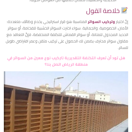
خلاصة القول
​إنَّ اختيار
وتركيب السواتر
المناسبة هو قرار استراتيجي يخدم وظائف متعددة:
الأمان، الخصوصية، والجمالية. سواء اخترت السواتر الخشبية للفخامة، أو سواتر
الحديد المجدول للمتانة، أو سواتر القماش للتكلفة المنخفضة، فإنَّ التعاقد مع
مقاول سواتر محترف يضمن لك الحصول على تركيب متقن وعمر افتراضي طويل
للساتر.
​هل تود أن تعرف التكلفة التقديرية لتركيب نوع معين من السواتر في
منطقة الرياض اتصل بنا؟