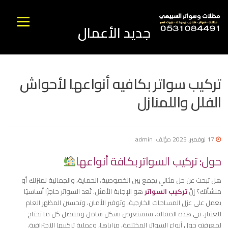
نتقل
لى
القائمه
جديد الأعمال
لمحتوى
تركيب سواتر بكافيه أنواعها لأحواش
الفلل واللمنازل
17 نوفمبر، 2025
مؤلف:
admin
حول: تركيب السواتر بكافة أنواعها
​هل تبحث عن حل مثالي يجمع بين الخصوصية، الحماية، والجمالية لمنزلك أو
منشأتك؟ إنَّ
تركيب السواتر
هو الإجابة الأمثل. تُعد السواتر حاجزًا أساسيًا
يعمل على عزل المساحات الخارجية، وتوفير الأمان، وتحسين المظهر العام
للعقار. في هذه المقالة، سنستعرض بشكل شامل ومفصل كل ما تحتاج
لمعرفته حول أنواع السواتر المختلفة، مزاياها، وعملية تركيبها الاحترافية.