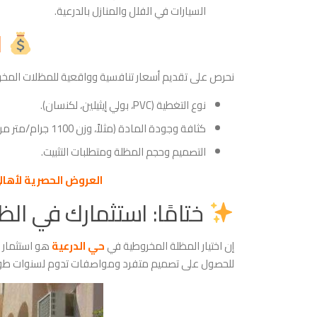
السيارات في الفلل والمنازل بالدرعية.
ا
​نحرص على تقديم أسعار تنافسية وواقعية للمظلات المخروطية
​نوع التغطية (PVC، بولي إيثيلين، لكنسان).
​كثافة وجودة المادة (مثلاً، وزن 1100 جرام/متر مربع لـ PVC).
​التصميم وحجم المظلة ومتطلبات التثبيت.
​العروض الحصرية لأها
ختامًا: استثمارك في ال
​إن اختيار المظلة المخروطية في
حي الدرعية
هو استثمار ذ
للحصول على تصميم متفرد ومواصفات تدوم لسنوات طوي