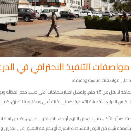
مواصفات التنفيذ الاحترافي في الدرع
مد على مواصفات قياسية ودقيقة:
 سماكات أعلى حسب حجم المظلة وتوجيهات المقاسات.
بالـكبس الحراري لأقمشة التغطية لضمان متانة أعلى ومقاومة للتمزق، كما 
 للصدأ والتآكل، مثل الدهان الناري أو دهانات الفرن الحراري، لضمان استدام
أعمدة تثبيت من الأرض للمساحات الكبيرة، أو بـطريقة التعليق على الجدران 