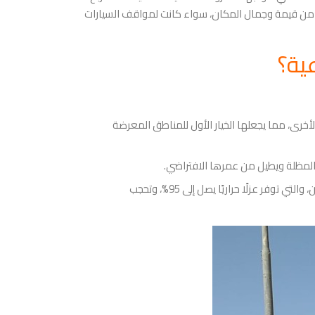
لي من قيمة وجمال المكان، سواء كانت لمواقف السيارات
ية؟
أخرى، مما يجعلها الخيار الأول للمناطق المعرضة
المظلة ويطيل من عمرها الافتراضي.
عزل حراري ومائي متكامل: يتم استخدام خامات تغطية عالمية مثل قماش PVC عالي الكثافة (ألماني/كوري) أو البولي إيثيلين، والتي توفر عزلًا حراريًا يصل إلى 95%، وتحجب