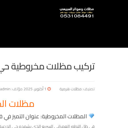
نتقل
لى
لمحتوى
تركيب مظلات مخروطية حي 
تصنيف:
مظلات هرمية
1 أكتوبر، 2025
مؤلف:
admin
مظلات الد
المظلات المخروطية: عنوان التميز في قلب
​في ظل التطور العمراني السريع الذي يشهده حي الدرعية في