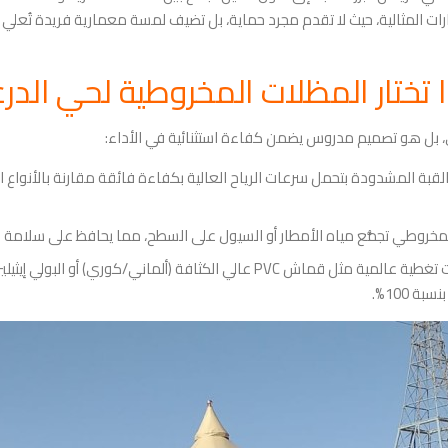
ارات المثالية، حيث لا تقدم مجرد حماية، بل تضيف لمسة معمارية فريدة تُع
تختار المظلات المخروطية لحي الدرع
بل هو تصميم مدروس يضمن كفاءة استثنائية في الأداء:
قبة المشدودة بتحمل سرعات الرياح العالية بكفاءة فائقة مقارنة بالأنواع ال
لمخروطي تجمُّع مياه الأمطار أو السيول على السطح، مما يحافظ على سلامة 
 100%.