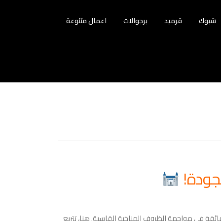
شبوك
قرميد
برجوالات
اعمال متنوعة
جودة!
فائقة في مواجهة الظروف المناخية القاسية. هنا، تتربع