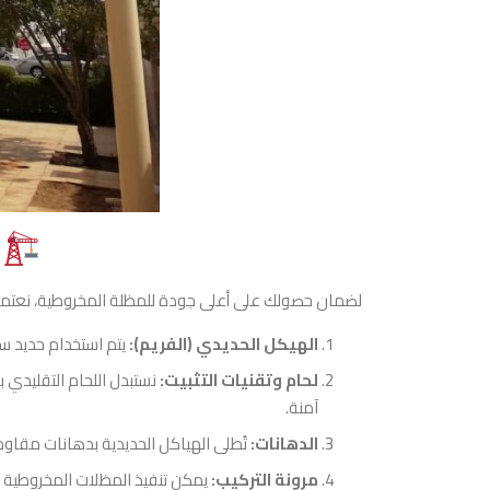
​لضمان حصولك على أعلى جودة للمظلة المخروطية، نعت
​الهيكل الحديدي (الفريم):
يتم استخدام حديد سماكة لا تقل عن 1.5 ملم، ويُفضل اختيار
​لحام وتقنيات التثبيت:
نستبدل اللحام التقليدي 
آمنة.
​الدهانات:
تُطلى الهياكل الحديدية بدهانات مقاومة
​مرونة التركيب:
يمكن تنفيذ المظلات المخروطية بـ