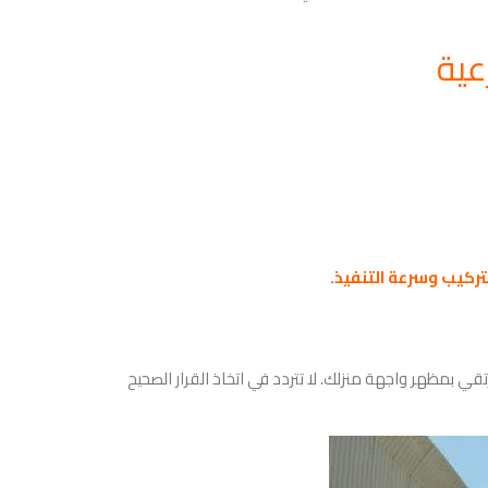
عية
ركيب وسرعة التنفيذ.
قي بمظهر واجهة منزلك. لا تتردد في اتخاذ القرار الصحيح