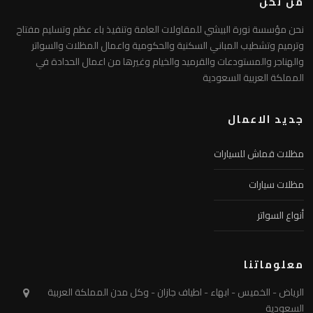
من نحن
نحن مؤسسة نورة البيشي للمقاولات العامة وتنفيذ باء عظم وتسليم مفتاح
وترميم وتشطيب المباني السكنية والحكومية واعمال المظلات والسواتر
والهناجر والمستودعات والقرميد والخيام وغيرها من اعمال الحدادة في
المملكة العربية السعودية
جديد الاعمال
مظلات قماش للسيارات
مظلات سيارات
أنواع السواتر
معلوماتنا
الرياض - الخميس - ابهاء - اطياف جازان - وكل مدن المملكة العربية
السعودية