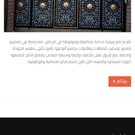
نقدم لكم ورشة حدادة متكاملة وموثوقة في الرياض، متخصصة في تصميم،
تصنيع، وتركيب المظلات والأبواب بجميع أنواعها. نلتزم بأعلى معايير الجودة
والدقة، مع فريق عمل محترف وخبرة واسعة لضمان رضاكم التام. اكتشفوا
حلولنا المبتكرة والمتينة التي تلبي احتياجاتكم الجمالية والوظيفية.
إقرأ أكثر