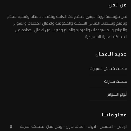
من نحن
نحن مؤسسة نورة البيشي للمقاولات العامة وتنفيذ باء عظم وتسليم مفتاح
وترميم وتشطيب المباني السكنية والحكومية واعمال المظلات والسواتر
والهناجر والمستودعات والقرميد والخيام وغيرها من اعمال الحدادة في
المملكة العربية السعودية
جديد الاعمال
مظلات قماش للسيارات
مظلات سيارات
أنواع السواتر
معلوماتنا
الرياض - الخميس - ابهاء - اطياف جازان - وكل مدن المملكة العربية