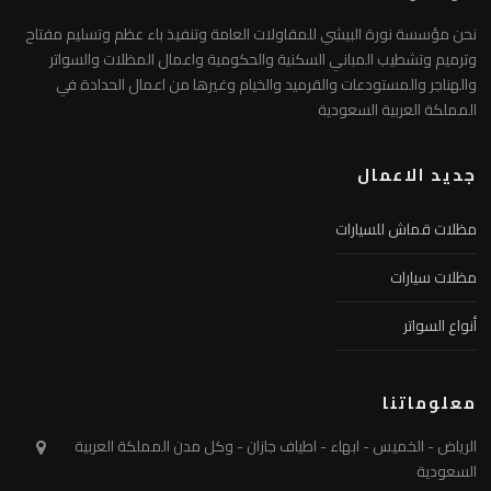
نحن مؤسسة نورة البيشي للمقاولات العامة وتنفيذ باء عظم وتسليم مفتاح
وترميم وتشطيب المباني السكنية والحكومية واعمال المظلات والسواتر
والهناجر والمستودعات والقرميد والخيام وغيرها من اعمال الحدادة في
المملكة العربية السعودية
جديد الاعمال
مظلات قماش للسيارات
مظلات سيارات
أنواع السواتر
معلوماتنا
الرياض - الخميس - ابهاء - اطياف جازان - وكل مدن المملكة العربية
السعودية