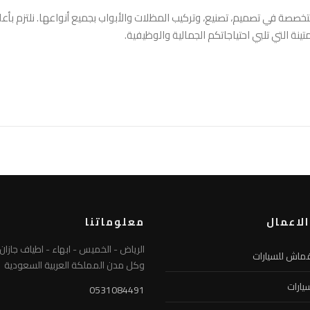
صة في تصميم، تصنيع، وتركيب المظلات والأبواب بجميع أنواعها. نلتزم بأع
نة التي تلبي احتياجاتكم الجمالية والوظيفية.
لاعمال
معلوماتنا
الرياض - الخميس - ابهاء - اطياف جازان 
ماش للسيارات
وكل مدن المملكة العربية السعودية
يارات
0531084491