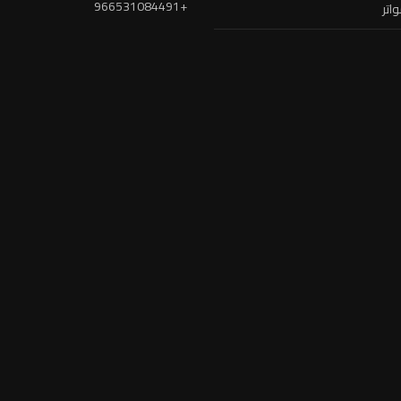
+966531084491
واتر