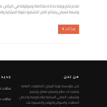
نقدم لكم ورشة حدادة متكاملة وموثوقة في الرياض، متخص
واسعة لضمان رضاكم التام. اكتشفوا حلولنا المبتكرة والمتي
إقرأ أكثر
من نحن
جديد ا
نحن مؤسسة نورة البيشي للمقاولات العامة
مظلات ق
وتنفيذ باء عظم وتسليم مفتاح وترميم
وتشطيب المباني السكنية والحكومية واعمال
مظلات س
المظلات والسواتر والهناجر والمستودعات