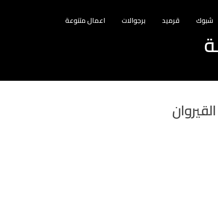
شبوك
قرميد
برجوالات
اعمال متنوعة
ة
لقيروان