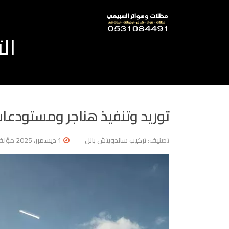
نتقل
لى
لمحتوى
ال
توريد وتنفيذ هناجر ومستودعات
تصنيف:
تركيب ساندويتش بانل
1 ديسمبر، 2025
مؤلف