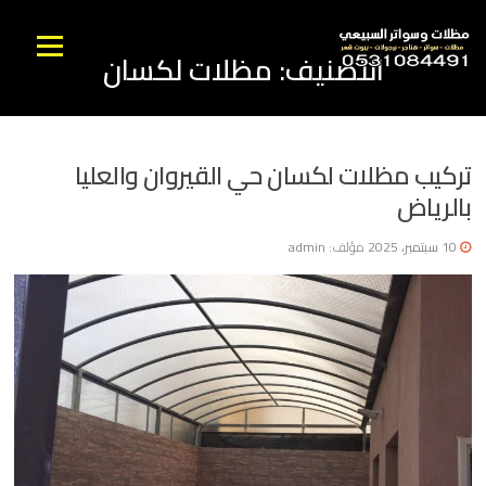
نتقل
لى
القائمه
التصنيف:
مظلات لكسان
لمحتوى
تركيب مظلات لكسان حي القيروان والعليا
بالرياض
10 سبتمبر، 2025
مؤلف:
admin