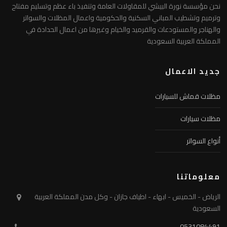
نحن مؤسسة نورة البيشي للمقاولات العامة وتنفيذ باء عظم وتسليم مفتاح
وترميم وتشطيب المباني السكنية والحكومية واعمال المظلات والسواتر
والهناجر والمستودعات والقرميد والخيام وغيرها من اعمال الحدادة في
المملكة العربية السعودية
جديد الاعمال
مظلات قماش للسيارات
مظلات سيارات
أنواع السواتر
معلوماتنا
الرياض - الخميس - ابهاء - اطياف جازان - وكل مدن المملكة العربية
السعودية
0531084491