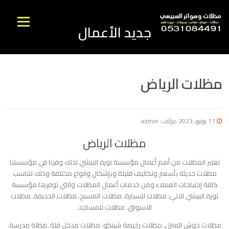
نتقل
لى
القائمه
جديد الأعمال
لمحتوى
مظلات الرياض
11 يونيو، 2023
مؤلف:
admin
مظلات الرياض
تعتبر المظلات من أهم أعمال مؤسسة نورة البيشي لذلك وفرنا في مؤسستنا
مظلات حديثة بأسعار وتكاليف قليلة وبإشكال وانواع مختلفة وذلك لتناسب
كافة إحتياجات العملاء ومن خدمات أعمال المظلات والتي توفرها مؤسسة
نورة البيشي الاتي: مظلات للسيارة. مظلات المسبح. مظلات الحديقة. مظلات
الاسواق. مظلات للمساجد.
مظلات حوش المنزل. مظلات رخيصة شينكو. مظلات مدخل فلة. مظلة مدرسة.