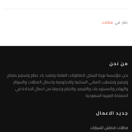
نشر في
مظلات
من نحن
نحن مؤسسة نورة البيشي للمقاولات العامة وتنفيذ باء عظم وتسليم مفتاح
وترميم وتشطيب المباني السكنية والحكومية واعمال المظلات والسواتر
والهناجر والمستودعات والقرميد والخيام وغيرها من اعمال الحدادة في
المملكة العربية السعودية
جديد الاعمال
مظلات قماش للسيارات