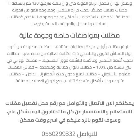
ويمكن لها ان تتحمل الرياح القوية حتى وان بلغت سرعتها 120 كم بالساعة. .٦
مظلات صنعت خصيصًا لحجب حرارة الشمس ومقاومة العوامل الجوية
المختلفة. .٧ مظلات استخدامات ألماكن عديده ومهمه، تستخدم كمظلات
للساحات والمداخل والمواقف العامة وغيرها.
مظلات بمواصفات خاصة وجودة عالية
– نوفر مظلات بأوزان عديدة وصناعات مختلفة. – مظلات مصنوعة من أجود
انواع القماش الكوري والالماني ذات الكثافة العالية من مادة pvc. – مظلات
تحجب أشعة الشمس وعاكسة لإلشعة فوق البفسجية. – مظلات نوع بي في
سي بنسبة ظل .%100 – مظلات بالوان جمالية ومتعددة. – قماش المظلات
مقاوم للأشتعال. – مظلات تمنع دخول مياه األمطار إلى الداخل. – مظلات
متنوعه وذات أشكال متعددة تتناسب مع اذواق العملاء المختلفة.
يمكنكم الان الاتصال والتواصل مع رقم محل تفصيل مظلات
للاستعلام والاستفسار عن كل ما تحتاجون اليه بشكل عام،
وسوف نقوم بالرد عليكم في اسرع وقت ممكن.
للتواصل 0550299332