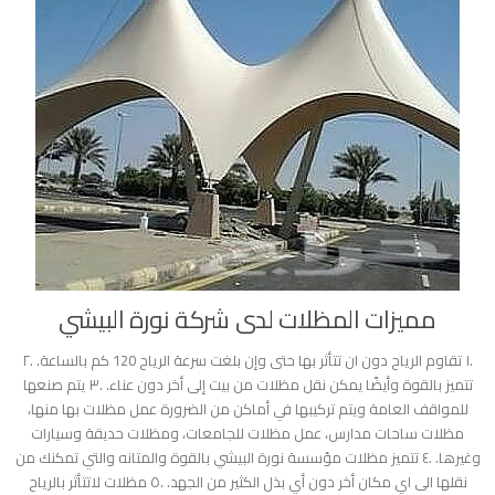
مميزات المظلات لدى شركة نورة البيشي
.١ تقاوم الرياح دون ان تتأثر بها حتى وإن بلغت سرعة الرياح 120 كم بالساعة. .٢
تتميز بالقوة وأيضًا يمكن نقل مظلات من بيت إلى أخر دون عناء. .٣ يتم صنعها
للمواقف العامة ويتم تركيبها في أماكن من الضرورة عمل مظلات بها منها،
مظلات ساحات مدارس، عمل مظلات للجامعات، ومظلات حديقة وسيارات
وغيرها. .٤ تتميز مظلات مؤسسة نورة البيشي بالقوة والمتانه والتي تمكنك من
نقلها الى اي مكان أخر دون أي بذل الكثير من الجهد. .٥ مظلات لاتتأثر بالرياح