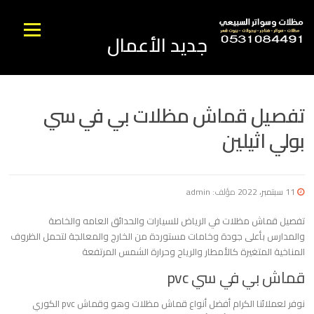
نتقل
لى
القائمه
جديد الأعمال
لمحتوى
تفصيل قماش مظلات بي في سي
بولي اثيلين
11 سبتمبر، 2022
مؤلف:
admin
تفصيل قماش مظلات في الرياض للسيارات والحدائق العامه والخاصة
والمدارس بأعلى جودة وخامات مستوردة من الخارج والمعالجة لتحمل الظروف
المناخية المتغيرة كالأمطار والرياح وحرارة الشمس المرتفعة
قماش بي في سي pvc
نوفر لعملائنا الكرام أفضل أنواع قماش مظلات وهو وقماش pvc الكوري