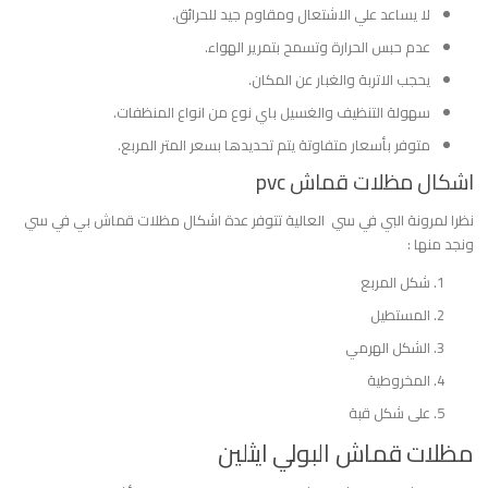
لا يساعد علي الاشتعال ومقاوم جيد للحرائق.
عدم حبس الحرارة وتسمح بتمرير الهواء.
يحجب الاتربة والغبار عن المكان.
سهولة التنظيف والغسيل باي نوع من انواع المنظفات.
متوفر بأسعار متفاوتة يتم تحديدها بسعر المتر المربع.
اشكال مظلات قماش pvc
نظرا لمرونة البي في سي العالية تتوفر عدة اشكال مظلات قماش بي في سي
ونجد منها :
شكل المربع
المستطيل
الشكل الهرمي
المخروطية
على شكل قبة
مظلات قماش البولي ايثلين