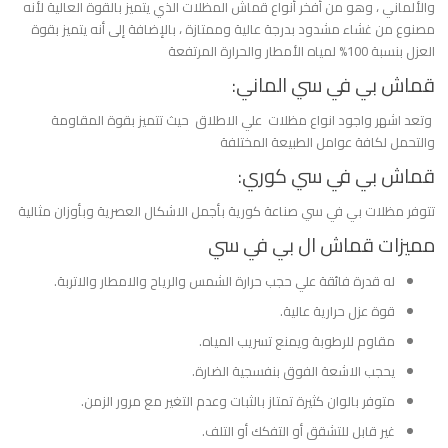
والألماني ، وهو من أفخر أنواع قماش المظلات الذي يتميز بالقوة العالية لأنه
مصنوع من غشاء مشدود بدرجة عالية وممتازة ، بالإضافة إلى أنه يتميز بقوة
العزل بنسبة 100% لمياه الأمطار والحرارة المرتفعة
قماش بي في سي الماني:
وتعد اشهر واجود انواع مظلات علي الاطلاق حيث تتميز بقوة المقاومة
والتحمل لكافة عوامل الطبيعة المختلفة
قماش بي في سي كوري:
تتوفر مظلات بي في سي صناعة كورية بأجمل الاشكال العصرية وبأوزان مثالية
مميزات قماش ال بي في سي
له قدرة فائقة علي حجب حرارة الشمس والرياح والامطار والاتربة.
قوة عزل حرارية عالية.
مقاوم للرطوبة ويمنع تسريب المياه.
يحجب الاشعة الفوق بنفسجية الضارة.
متوفر بالوان كثيرة تمتاز بالثبات وعدم التغير مع مرور الزمن.
غير قابل للتشقق أو التفكك أو التلف.