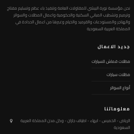
نحن مؤسسة نورة البيشي للمقاولات العامة وتنفيذ باء عظم وتسليم مفتاح
وترميم وتشطيب المباني السكنية والحكومية واعمال المظلات والسواتر
والهناجر والمستودعات والقرميد والخيام وغيرها من اعمال الحدادة في
المملكة العربية السعودية
جديد الاعمال
مظلات قماش للسيارات
مظلات سيارات
أنواع السواتر
معلوماتنا
الرياض - الخميس - ابهاء - اطياف جازان - وكل مدن المملكة العربية
السعودية