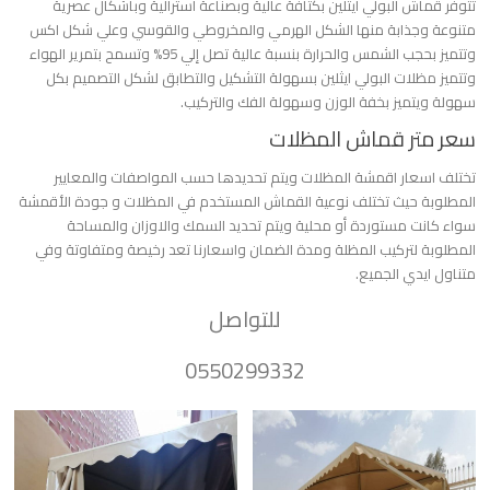
تتوفر قماش البولي ايثلين بكثافة عالية وبصناعة استرالية وبأشكال عصرية
متنوعة وجذابة منها الشكل الهرمي والمخروطي والقوسي وعلي شكل اكس
وتتميز بحجب الشمس والحرارة بنسبة عالية تصل إلي 95% وتسمح بتمرير الهواء
وتتميز مظلات البولي ايثلين بسهولة التشكيل والتطابق لشكل التصميم بكل
سهولة ويتميز بخفة الوزن وسهولة الفك والتركيب.
سعر متر قماش المظلات
تختلف اسعار اقمشة المظلات ويتم تحديدها حسب المواصفات والمعايير
المطلوبة حيث تختلف نوعية القماش المستخدم في المظلات و جودة الأقمشة
سواء كانت مستوردة أو محلية ويتم تحديد السمك والاوزان والمساحة
المطلوبة لتركيب المظلة ومدة الضمان واسعارنا تعد رخيصة ومتفاوتة وفي
متناول ايدي الجميع.
للتواصل
0550299332