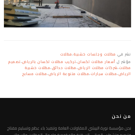
نشر في
مظلات وجلسات خشبية
،
مظلات
مؤشر ل
أسعار مظلات لكسان
،
تركيب مظلات لكسان بالرياض
،
تصميم
مظلات
،
شركات مظلات الرياض
،
مظلات حدائق
،
مظلات خشبية
الرياض
،
مظلات سيارات
،
مظلات متنوعة الرياض
،
مظلات مسابح
من نحن
نحن مؤسسة نورة البيشي للمقاولات العامة وتنفيذ باء عظم وتسليم مفتاح
وترميم وتشطيب المباني السكنية والحكومية واعمال المظلات والسواتر