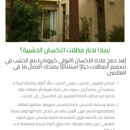
لماذا تختار مظلات اللكسان الخشبية؟
يُعد دمج مادة اللكسان (البولي كربونات) مع الخشب في
تصميم المظلات خيارًا استثنائيًا يمنحك أفضل ما في
العالمين:
الجمال الطبيعي للخشب: يضفي الخشب دفئًا، أناقة، وطابعًا فريدًا لا
يضاهيه أي مادة أخرى. سواء كان خشبًا طبيعيًا أو معالجًا، فإنه
يتناغم مع مختلف أنماط التصميم، من الكلاسيكي إلى الحديث.
متانة وحماية اللكسان: مادة اللكسان معروفة بمتانتها الفائقة
ومقاومتها للكسر، فهي أقوى بكثير من الزجاج. كما أنها توفر حماية
ممتازة من الأشعة فوق البنفسجية الضارة وتسمح بمرور الضوء
الطبيعي دون حرارة مفرطة، مما يخلق أجواءً مريحة ومنعشة تحت
المظلة.